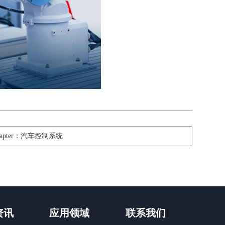
 chapter：汽车控制系统
资讯
应用领域
联系我们