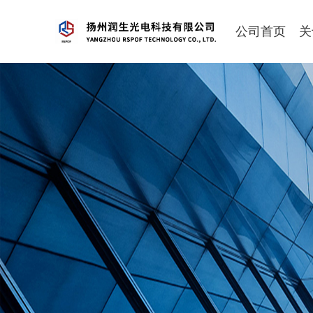
公司首页
关