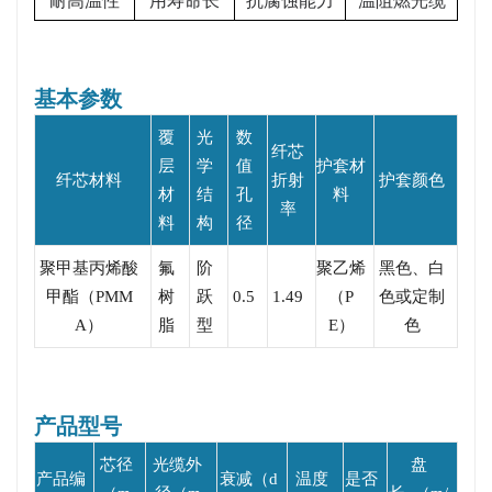
耐高温性
用寿命长
抗腐蚀能力
温阻燃光缆
基本参数
覆
光
数
纤芯
层
学
值
护套材
纤芯材料
折射
护套颜色
材
结
孔
料
率
料
构
径
聚甲基丙烯酸
氟
阶
聚乙烯
黑色、白
甲酯（PMM
树
跃
0.5
1.49
（P
色或定制
A）
脂
型
E）
色
产品型号
芯径
光缆外
盘
产品编
衰减（d
温度
是否