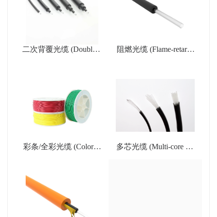
二次背覆光缆 (Double c
阻燃光缆 (Flame-retarda
overed plastic optic cable/
nt POF cable)
POF cable)
彩条/全彩光缆 (Colored
多芯光缆 (Multi-core pla
plastic optic cable)
stic optic cable)